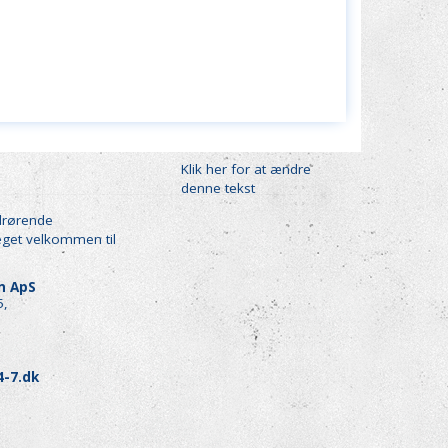
Klik her for at ændre
denne tekst
drørende
eget velkommen til
en ApS
5,
4-7.dk