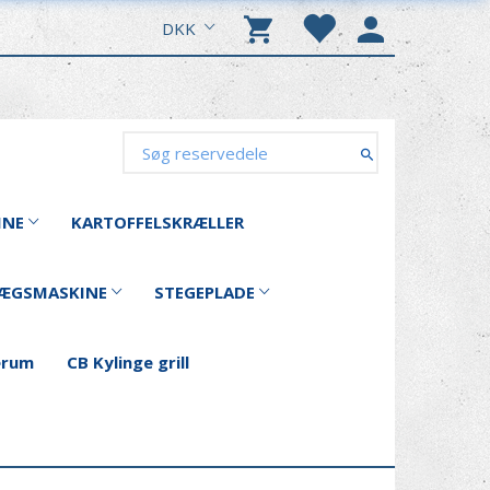
DKK
INE
KARTOFFELSKRÆLLER
ÆGSMASKINE
STEGEPLADE
erum
CB Kylinge grill