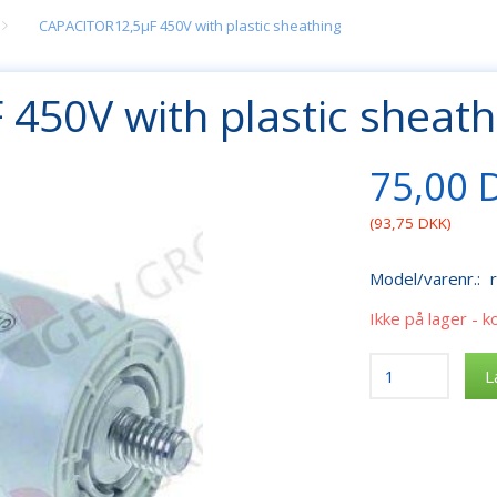
CAPACITOR12,5µF 450V with plastic sheathing
450V with plastic sheath
75,00 
(
93,75 DKK
)
Model/varenr.:
Ikke på lager - k
L