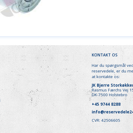
KONTAKT OS
Har du spørgsmål ve
reservedele, er du m
at kontakte os:
JK Bjerre Storkøkk
Rasmus Færchs Vej 1
DK-7500 Holstebro
k
+45 9744 8288
info@reservedele2
CVR: 42506605