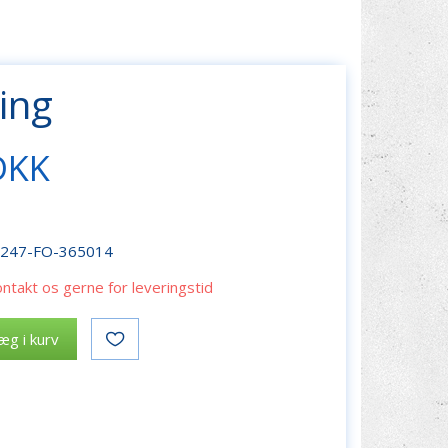
ing
DKK
r247-FO-365014
ontakt os gerne for leveringstid
æg i kurv