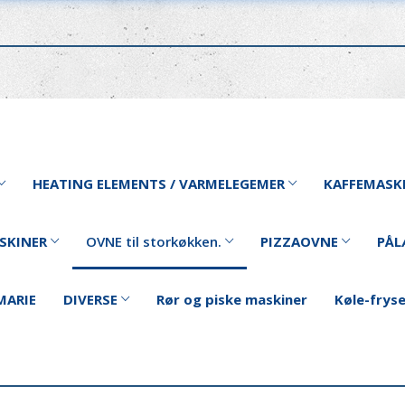
HEATING ELEMENTS / VARMELEGEMER
KAFFEMASK
SKINER
OVNE til storkøkken.
PIZZAOVNE
PÅL
MARIE
DIVERSE
Rør og piske maskiner
Køle-frys