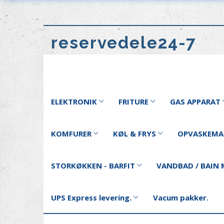
reservedele24-7
ELEKTRONIK
FRITURE
GAS APPARAT
KOMFURER
KØL & FRYS
OPVASKEMA
STORKØKKEN - BARFIT
VANDBAD / BAIN 
UPS Express levering.
Vacum pakker.