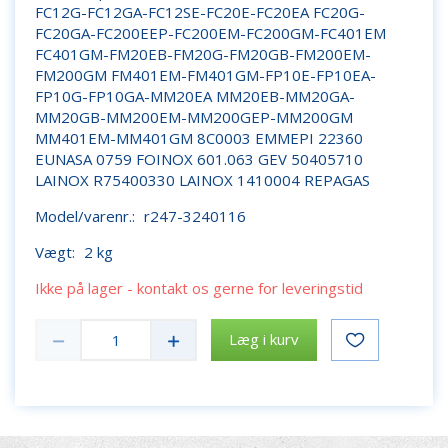
FC12G-FC12GA-FC12SE-FC20E-FC20EA FC20G-
FC20GA-FC200EEP-FC200EM-FC200GM-FC401EM
FC401GM-FM20EB-FM20G-FM20GB-FM200EM-
FM200GM FM401EM-FM401GM-FP10E-FP10EA-
FP10G-FP10GA-MM20EA MM20EB-MM20GA-
MM20GB-MM200EM-MM200GEP-MM200GM
MM401EM-MM401GM 8C0003 EMMEPI 22360
EUNASA 0759 FOINOX 601.063 GEV 50405710
LAINOX R75400330 LAINOX 1410004 REPAGAS
Model/varenr.:
r247-3240116
Vægt:
2 kg
Ikke på lager - kontakt os gerne for leveringstid
Læg i kurv