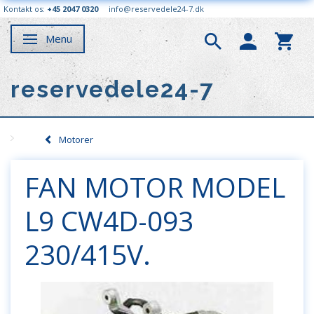
Kontakt os:
+45 2047 0320
info@reservedele24-7.dk
Menu
Skifte navigation
reservedele24-7
Motorer
FAN MOTOR MODEL
L9 CW4D-093
230/415V.