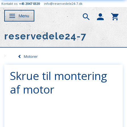
Kontakt os:
+45 2047 0320
info@reservedele24-7.dk
Menu
Skifte navigation
reservedele24-7
Motorer
Skrue til montering
af motor