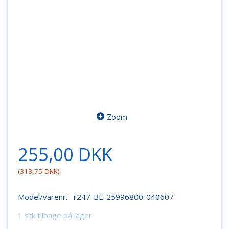
Zoom
255,00 DKK
(
318,75 DKK
)
Model/varenr.:
r247-BE-25996800-040607
1 stk tilbage på lager