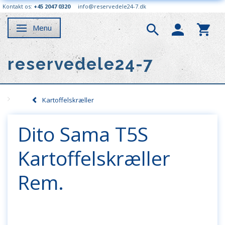
Kontakt os:
+45 2047 0320
info@reservedele24-7.dk
Menu
Skifte navigation
reservedele24-7
Kartoffelskræller
Dito Sama T5S
Kartoffelskræller
Rem.