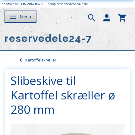
Kontakt os:
+45 2047 0320
info@reservedele24-7.dk
Menu
Skifte navigation
reservedele24-7
Kartoffelskræller
Slibeskive til
Kartoffel skræller ø
280 mm