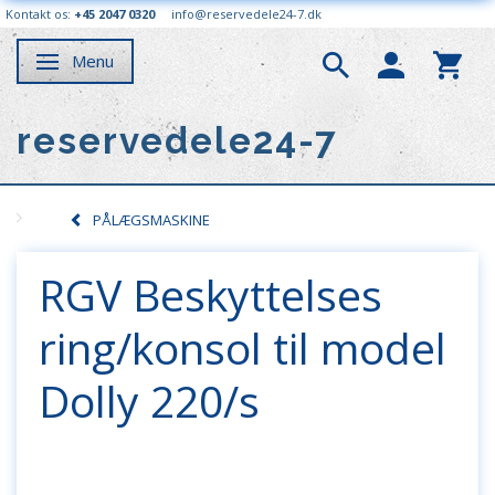
Kontakt os:
+45 2047 0320
info@reservedele24-7.dk
Menu
Skifte navigation
reservedele24-7
PÅLÆGSMASKINE
RGV Beskyttelses
ring/konsol til model
Dolly 220/s