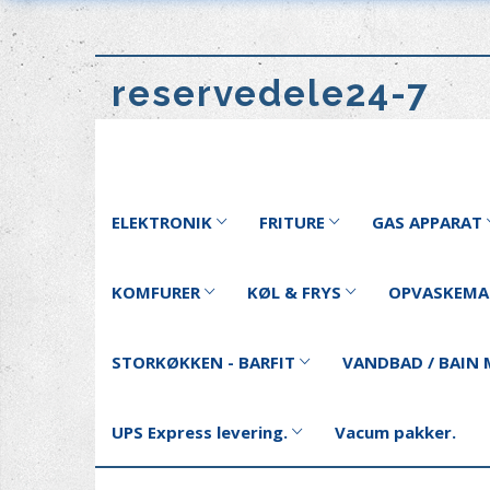
reservedele24-7
ELEKTRONIK
FRITURE
GAS APPARAT
KOMFURER
KØL & FRYS
OPVASKEMA
STORKØKKEN - BARFIT
VANDBAD / BAIN 
UPS Express levering.
Vacum pakker.