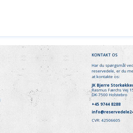
KONTAKT OS
Har du spørgsmål ve
reservedele, er du m
at kontakte os:
JK Bjerre Storkøkk
Rasmus Færchs Vej 1
DK-7500 Holstebro
k
+45 9744 8288
info@reservedele2
CVR: 42506605