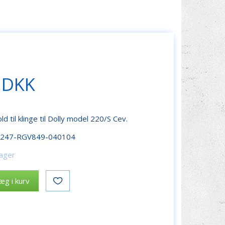
 DKK
d til klinge til Dolly model 220/S Cev.
r247-RGV849-040104
lager
æg i kurv