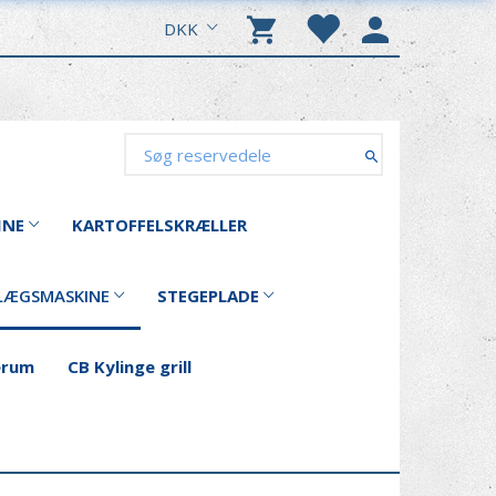
DKK
INE
KARTOFFELSKRÆLLER
LÆGSMASKINE
STEGEPLADE
erum
CB Kylinge grill