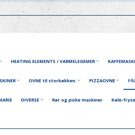
HEATING ELEMENTS / VARMELEGEMER
KAFFEMASK
SKINER
OVNE til storkøkken.
PIZZAOVNE
PÅ
MARIE
DIVERSE
Rør og piske maskiner
Køle-frys