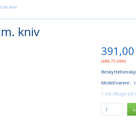
22 cm. kniv
cm. kniv
391,00
(
488,75 DKK
)
Beskyttelsesskjol
Model/varenr.:
1 stk tilbage på 
L