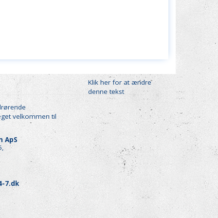
Klik her for at ændre
denne tekst
drørende
eget velkommen til
en ApS
5,
4-7.dk