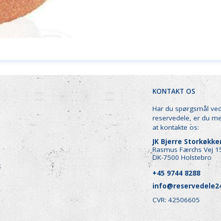
KONTAKT OS
Har du spørgsmål ve
reservedele, er du m
at kontakte os:
JK Bjerre Storkøkk
Rasmus Færchs Vej 1
DK-7500 Holstebro
k
+45 9744 8288
info@reservedele2
CVR: 42506605