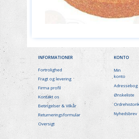
INFORMATIONER
KONTO
Fortrolighed
Min
konto
Fragt og levering
Adressebog
Firma profil
Ønskeliste
Kontakt os
Ordrehistori
Betingelser & Vilkår
Nyhedsbrev
Returneringsformular
Oversigt