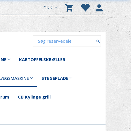
DKK
INE
KARTOFFELSKRÆLLER
LÆGSMASKINE
STEGEPLADE
erum
CB Kylinge grill