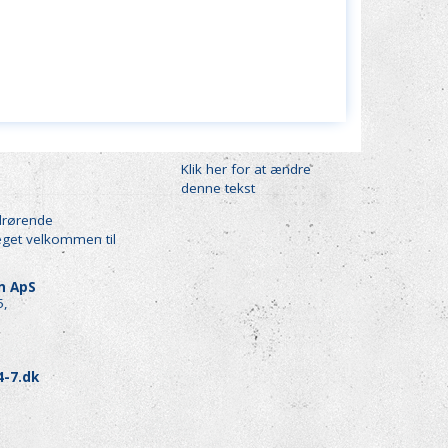
Klik her for at ændre
denne tekst
drørende
eget velkommen til
en ApS
5,
4-7.dk