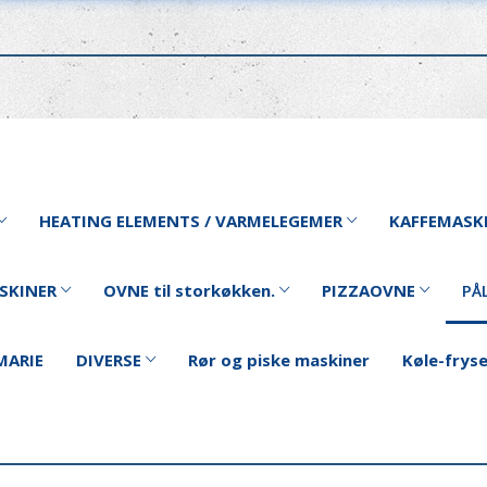
HEATING ELEMENTS / VARMELEGEMER
KAFFEMASK
SKINER
OVNE til storkøkken.
PIZZAOVNE
PÅ
MARIE
DIVERSE
Rør og piske maskiner
Køle-frys