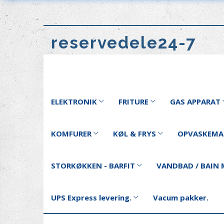
reservedele24-7
ELEKTRONIK
FRITURE
GAS APPARAT
KOMFURER
KØL & FRYS
OPVASKEMA
STORKØKKEN - BARFIT
VANDBAD / BAIN 
UPS Express levering.
Vacum pakker.