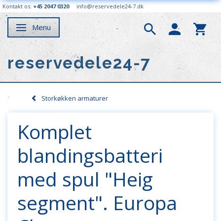
Kontakt os:
+45 2047 0320
info@reservedele24-7.dk
Menu
Skifte navigation
reservedele24-7
Storkøkken armaturer
Komplet
blandingsbatteri
med spul "Heig
segment". Europa