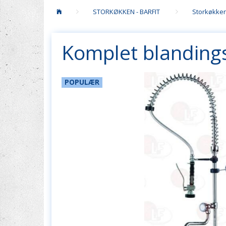
STORKØKKEN - BARFIT
Storkøkke
Komplet blandings
POPULÆR