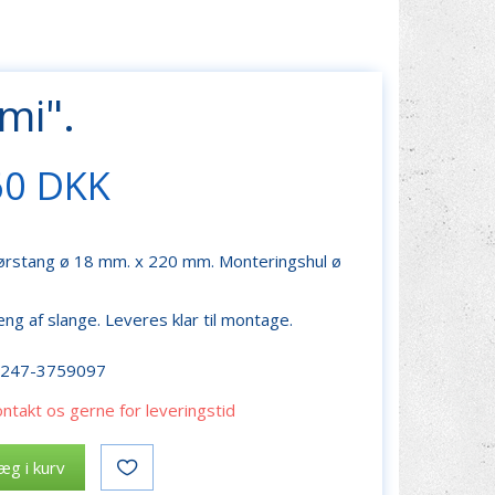
mi".
60 DKK
 rørstang ø 18 mm. x 220 mm. Monteringshul ø
g af slange. Leveres klar til montage.
r247-3759097
ontakt os gerne for leveringstid
æg i kurv