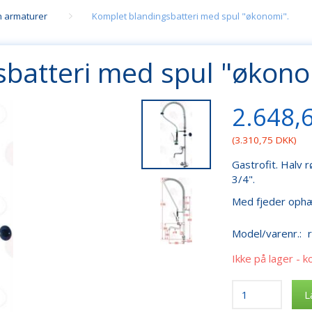
n armaturer
Komplet blandingsbatteri med spul "økonomi".
batteri med spul "økono
2.648,
(
3.310,75 DKK
)
Gastrofit. Halv
3/4".
Med fjeder ophæn
Model/varenr.:
Ikke på lager - k
L