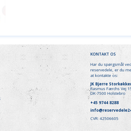
KONTAKT OS
Har du spørgsmål ve
reservedele, er du m
at kontakte os:
JK Bjerre Storkøkk
Rasmus Færchs Vej 1
DK-7500 Holstebro
k
+45 9744 8288
info@reservedele2
CVR: 42506605