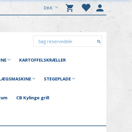
DKK
INE
KARTOFFELSKRÆLLER
LÆGSMASKINE
STEGEPLADE
rum
CB Kylinge grill