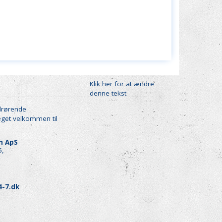
Klik her for at ændre
denne tekst
drørende
eget velkommen til
en ApS
5,
4-7.dk