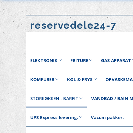
reservedele24-7
ELEKTRONIK
FRITURE
GAS APPARAT
KOMFURER
KØL & FRYS
OPVASKEMA
STORKØKKEN - BARFIT
VANDBAD / BAIN M
UPS Express levering.
Vacum pakker.