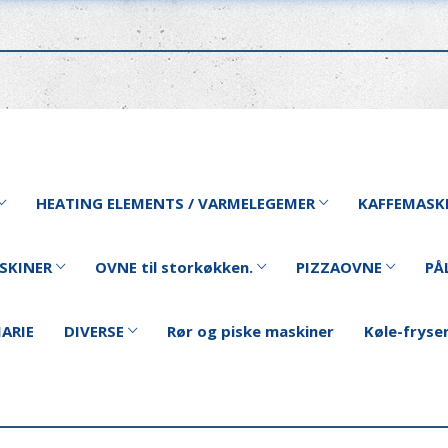
HEATING ELEMENTS / VARMELEGEMER
KAFFEMASK
SKINER
OVNE til storkøkken.
PIZZAOVNE
PÅ
ARIE
DIVERSE
Rør og piske maskiner
Køle-fryse