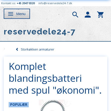
Kontakt os:
+45 2047 0320
info@reservedele24-7.dk
Menu
Skifte navigation
reservedele24-7
Storkøkken armaturer
Komplet
blandingsbatteri
med spul "økonomi".
POPULÆR