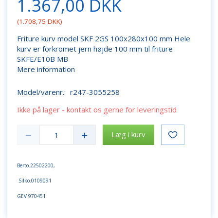
1.367,00 DKK
(
1.708,75 DKK
)
Friture kurv model SKF 2GS 100x280x100 mm Hele
kurv er forkromet jern højde 100 mm til friture
SKFE/E10B MB
Mere information
Model/varenr.:
r247-3055258
Ikke på lager - kontakt os gerne for leveringstid
Læg i kurv
Berto.22502200,
Silko.0109091
GEV 970451