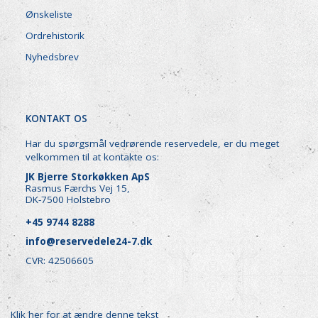
Ønskeliste
Ordrehistorik
Nyhedsbrev
KONTAKT OS
Har du spørgsmål vedrørende reservedele, er du meget
velkommen til at kontakte os:
JK Bjerre Storkøkken ApS
Rasmus Færchs Vej 15,
DK-7500 Holstebro
+45 9744 8288
info@reservedele24-7.dk
CVR: 42506605
Klik her for at ændre denne tekst