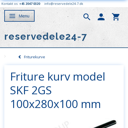
Kontakt os:
+45 2047 0320
info@reservedele24-7.dk
Menu
Skifte navigation
reservedele24-7
Friturekurve
Friture kurv model
SKF 2GS
100x280x100 mm