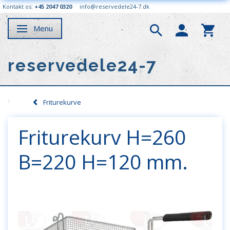
Kontakt os:
+45 2047 0320
info@reservedele24-7.dk
Menu
Skifte navigation
reservedele24-7
Friturekurve
Friturekurv H=260
B=220 H=120 mm.