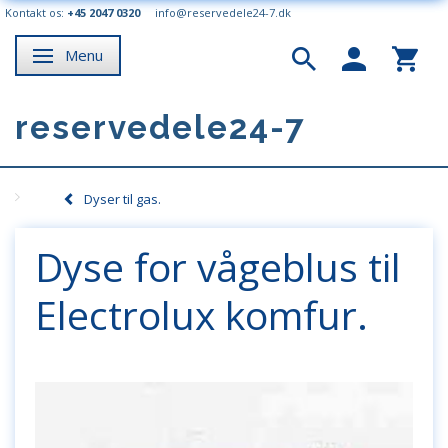
Kontakt os:
+45 2047 0320
info@reservedele24-7.dk
Menu
Skifte navigation
reservedele24-7
Dyser til gas.
Dyse for vågeblus til
Electrolux komfur.