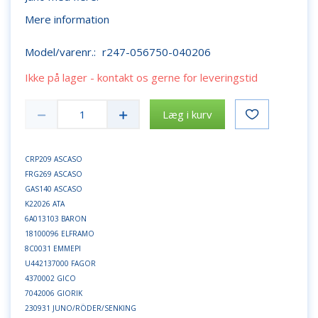
Mere information
Model/varenr.:
r247-056750-040206
Ikke på lager - kontakt os gerne for leveringstid
Læg i kurv
CRP209 ASCASO
FRG269 ASCASO
GAS140 ASCASO
K22026 ATA
6A013103 BARON
18100096 ELFRAMO
8C0031 EMMEPI
U442137000 FAGOR
4370002 GICO
7042006 GIORIK
230931 JUNO/RÖDER/SENKING