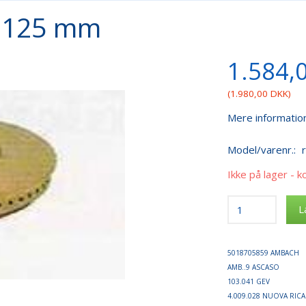
ø 125 mm
1.584,
(
1.980,00 DKK
)
Mere informatio
Model/varenr.:
Ikke på lager - k
L
5018705859 AMBACH
AMB..9 ASCASO
103.041 GEV
4.009.028 NUOVA RICA