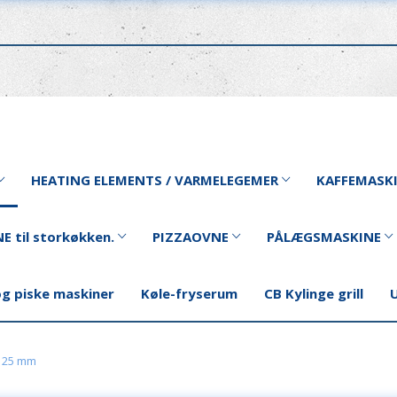
HEATING ELEMENTS / VARMELEGEMER
KAFFEMASK
E til storkøkken.
PIZZAOVNE
PÅLÆGSMASKINE
og piske maskiner
Køle-fryserum
CB Kylinge grill
U
 125 mm