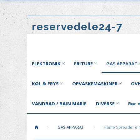
reservedele24-7
ELEKTRONIK
FRITURE
GAS APPARAT
KØL & FRYS
OPVASKEMASKINER
OVN
VANDBAD / BAIN MARIE
DIVERSE
Rør 
GAS APPARAT
Flame Spreader ø