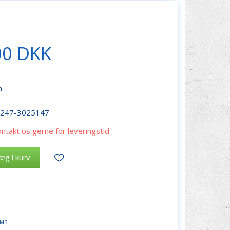
00 DKK
n
r247-3025147
ontakt os gerne for leveringstid
æg i kurv
MBI