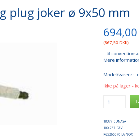
g plug joker ø 9x50 mm
694,00
(
867,50 DKK
)
- til convectio
Mere informatio
Model/varenr.:
Ikke på lager - k
L
18377 EUNASA
100.737 GEV
R65265070 LAINOX