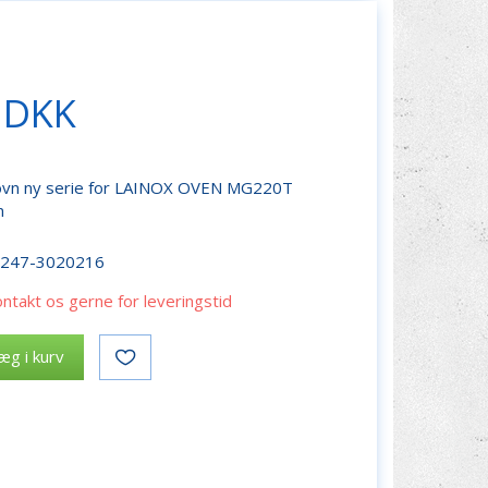
 DKK
nsovn ny serie for LAINOX OVEN MG220T
n
r247-3020216
ontakt os gerne for leveringstid
æg i kurv