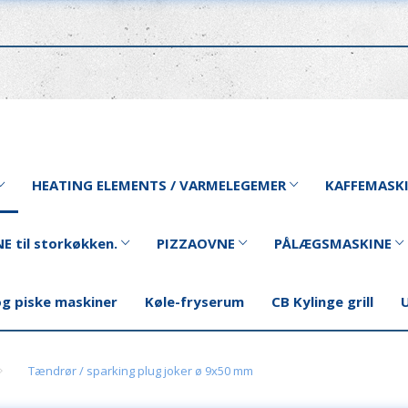
HEATING ELEMENTS / VARMELEGEMER
KAFFEMASK
E til storkøkken.
PIZZAOVNE
PÅLÆGSMASKINE
og piske maskiner
Køle-fryserum
CB Kylinge grill
U
Tændrør / sparking plug joker ø 9x50 mm