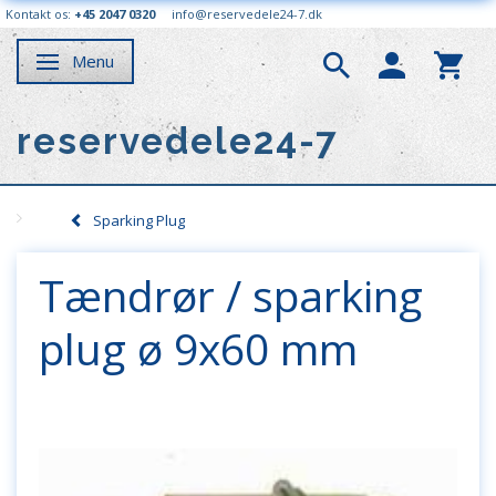
Kontakt os:
+45 2047 0320
info@reservedele24-7.dk
Menu
Skifte navigation
reservedele24-7
Sparking Plug
Tændrør / sparking
plug ø 9x60 mm