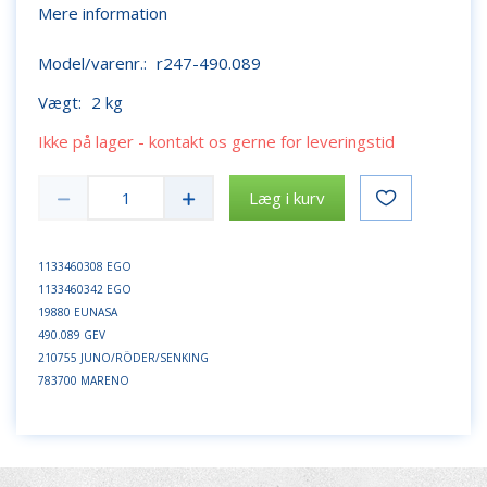
Mere information
Model/varenr.:
r247-490.089
Vægt:
2 kg
Ikke på lager - kontakt os gerne for leveringstid
Læg i kurv
1133460308 EGO
1133460342 EGO
19880 EUNASA
490.089 GEV
210755 JUNO/RÖDER/SENKING
783700 MARENO