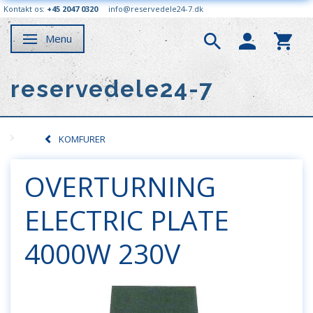
Kontakt os:
+45 2047 0320
info@reservedele24-7.dk
Menu
Skifte navigation
reservedele24-7
KOMFURER
OVERTURNING
ELECTRIC PLATE
4000W 230V