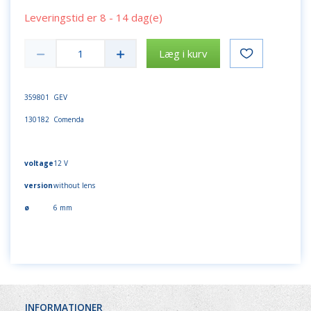
Leveringstid er 8 - 14 dag(e)
Læg i kurv
359801 GEV
130182 Comenda
voltage
12 V
version
without lens
ø
6 mm
INFORMATIONER