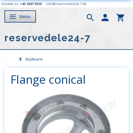
Kontakt os:
+45 2047 0320
info@reservedele24-7.dk
Menu
Skifte navigation
reservedele24-7
Skyllearm
Flange conical