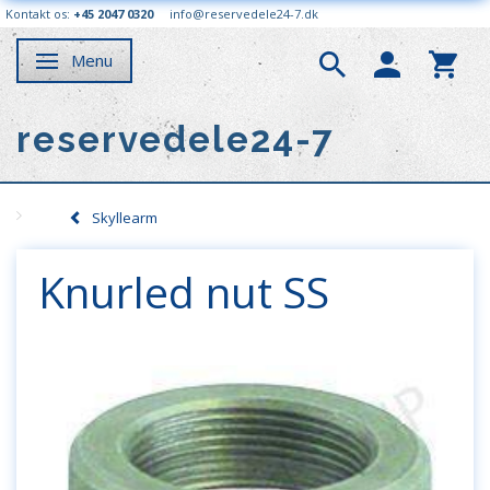
Kontakt os:
+45 2047 0320
info@reservedele24-7.dk
Menu
Skifte navigation
reservedele24-7
Skyllearm
Knurled nut SS