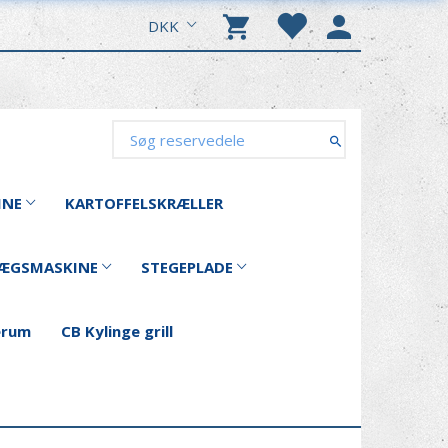
DKK
INE
KARTOFFELSKRÆLLER
ÆGSMASKINE
STEGEPLADE
erum
CB Kylinge grill