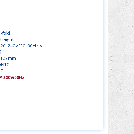
2-fold
traight
220-240V/50-60Hz V
¾"
11,5 mm
DN10
TP
TP 230V/50Hz