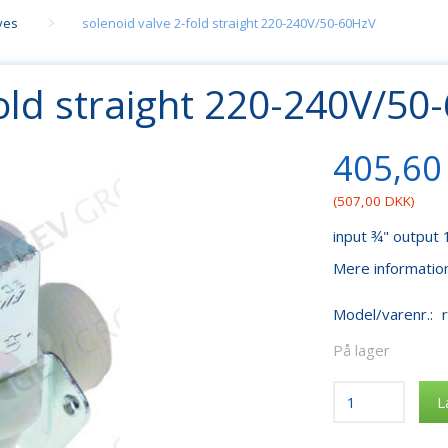
lves
solenoid valve 2-fold straight 220-240V/50-60HzV
fold straight 220-240V/50
405,60
(
507,00 DKK
)
input ¾" output
Mere informatio
Model/varenr.:
På lager
L