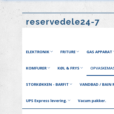
reservedele24-7
ELEKTRONIK
FRITURE
GAS APPARAT
KOMFURER
KØL & FRYS
OPVASKEMAS
STORKØKKEN - BARFIT
VANDBAD / BAIN 
UPS Express levering.
Vacum pakker.