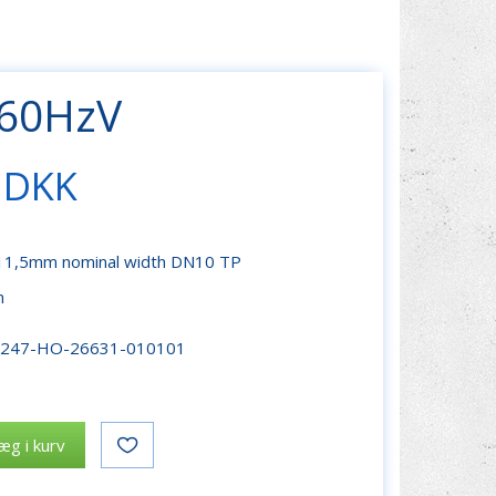
-60HzV
 DKK
 11,5mm nominal width DN10 TP
n
r247-HO-26631-010101
æg i kurv