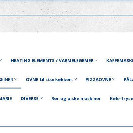
HEATING ELEMENTS / VARMELEGEMER
KAFFEMASK
KINER
OVNE til storkøkken.
PIZZAOVNE
PÅL
MARIE
DIVERSE
Rør og piske maskiner
Køle-frys