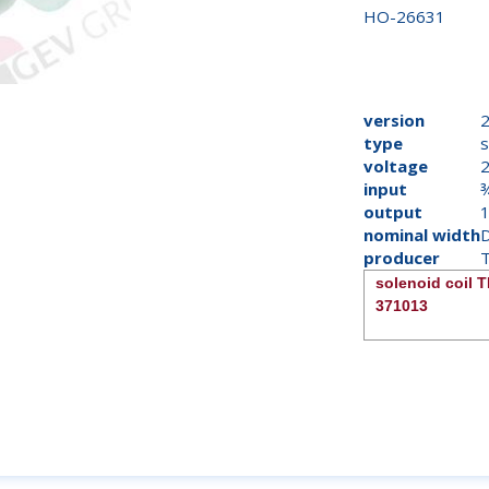
HO-26631
version
type
s
voltage
input
output
nominal width
producer
solenoid coil 
371013