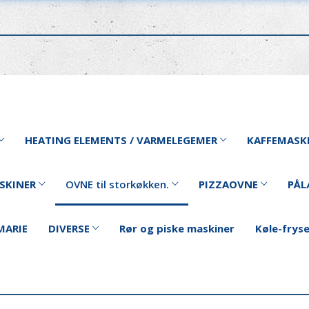
HEATING ELEMENTS / VARMELEGEMER
KAFFEMASK
SKINER
OVNE til storkøkken.
PIZZAOVNE
PÅL
MARIE
DIVERSE
Rør og piske maskiner
Køle-frys