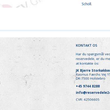
Scholl.
KONTAKT OS
Har du spørgsmål ve
reservedele, er du m
at kontakte os:
JK Bjerre Storkøkk
Rasmus Færchs Vej 1
DK-7500 Holstebro
k
+45 9744 8288
info@reservedele2
CVR: 42506605