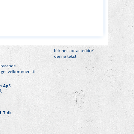
Klik her for at ændre
denne tekst
drørende
eget velkommen til
en ApS
5,
4-7.dk