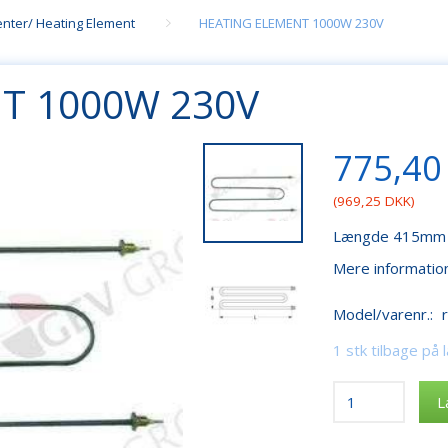
nter/ Heating Element
HEATING ELEMENT 1000W 230V
T 1000W 230V
775,40
(
969,25 DKK
)
Længde 415mm 
Mere informatio
Model/varenr.:
1 stk tilbage på 
L