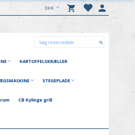
DKK
INE
KARTOFFELSKRÆLLER
ÆGSMASKINE
STEGEPLADE
erum
CB Kylinge grill