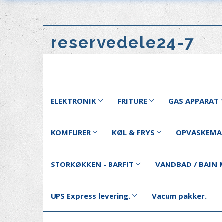
reservedele24-7
ELEKTRONIK
FRITURE
GAS APPARAT
KOMFURER
KØL & FRYS
OPVASKEMA
STORKØKKEN - BARFIT
VANDBAD / BAIN 
UPS Express levering.
Vacum pakker.