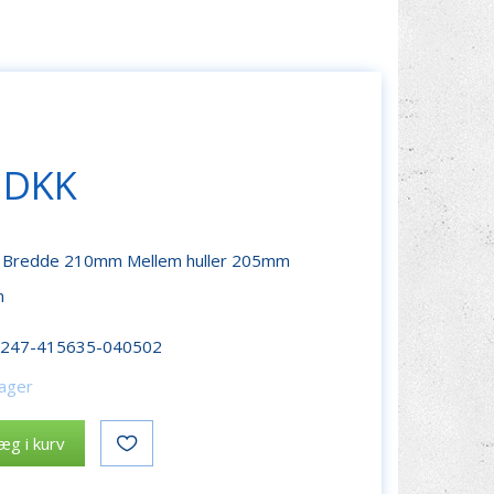
 DKK
Bredde 210mm Mellem huller 205mm
n
r247-415635-040502
lager
æg i kurv