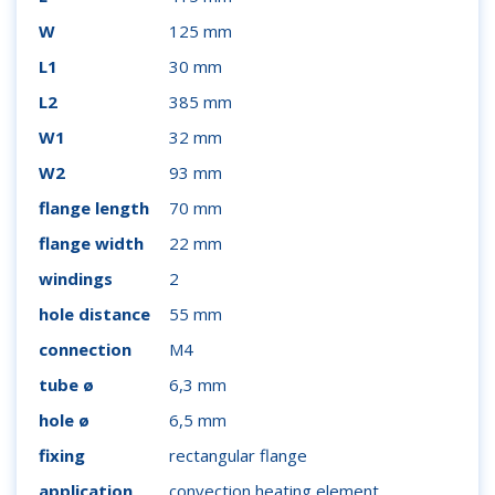
W
125 mm
L1
30 mm
L2
385 mm
W1
32 mm
W2
93 mm
flange length
70 mm
flange width
22 mm
windings
2
hole distance
55 mm
connection
M4
tube ø
6,3 mm
hole ø
6,5 mm
fixing
rectangular flange
application
convection heating element