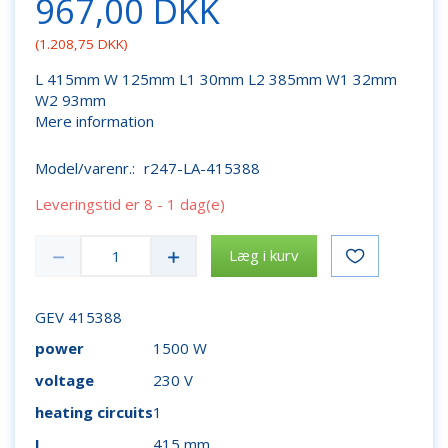
967,00 DKK
(
1.208,75 DKK
)
L 415mm W 125mm L1 30mm L2 385mm W1 32mm
W2 93mm
Mere information
Model/varenr.:
r247-LA-415388
Leveringstid er 8 - 1 dag(e)
Læg i kurv
GEV 415388
power
1500 W
voltage
230 V
heating circuits
1
L
415 mm