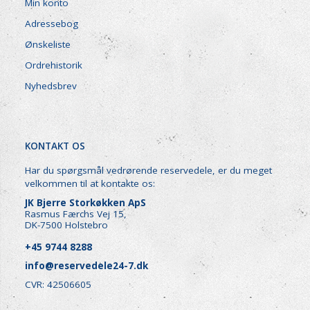
Min konto
Adressebog
Ønskeliste
Ordrehistorik
Nyhedsbrev
KONTAKT OS
Har du spørgsmål vedrørende reservedele, er du meget
velkommen til at kontakte os:
JK Bjerre Storkøkken ApS
Rasmus Færchs Vej 15,
DK-7500 Holstebro
+45 9744 8288
info@reservedele24-7.dk
CVR: 42506605