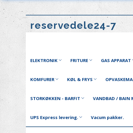
reservedele24-7
ELEKTRONIK
FRITURE
GAS APPARAT
KOMFURER
KØL & FRYS
OPVASKEMA
STORKØKKEN - BARFIT
VANDBAD / BAIN 
UPS Express levering.
Vacum pakker.