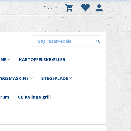
DKK
INE
KARTOFFELSKRÆLLER
ÆGSMASKINE
STEGEPLADE
erum
CB Kylinge grill