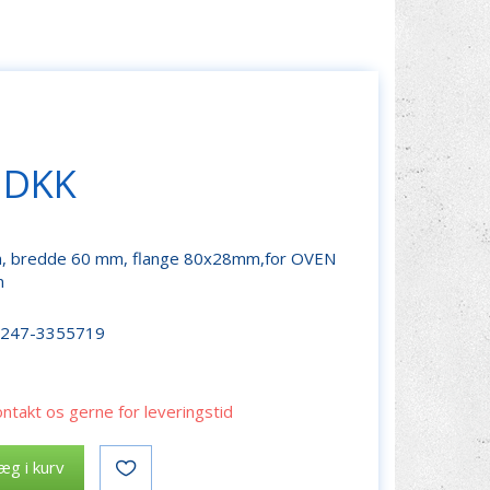
 DKK
 bredde 60 mm, flange 80x28mm,for OVEN
n
r247-3355719
ontakt os gerne for leveringstid
æg i kurv