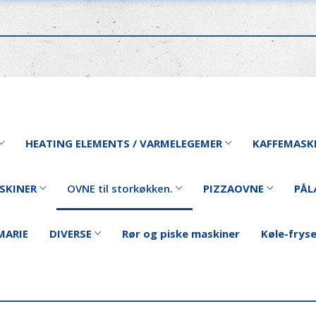
HEATING ELEMENTS / VARMELEGEMER
KAFFEMASK
SKINER
OVNE til storkøkken.
PIZZAOVNE
PÅL
MARIE
DIVERSE
Rør og piske maskiner
Køle-frys