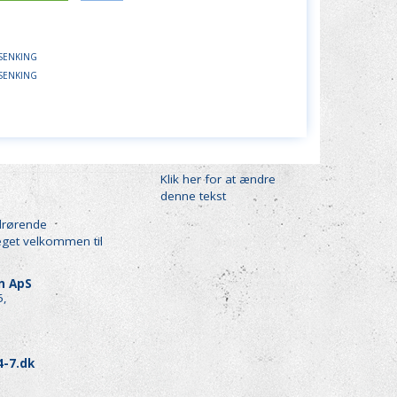
SENKING
SENKING
Klik her for at ændre
denne tekst
drørende
eget velkommen til
en ApS
5,
4-7.dk