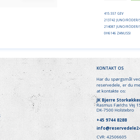
415.557 GEV
213742 JUNO/RÖDER/
214087 JUNO/RÖDER/
0H6146 ZANUSSI
KONTAKT OS
Har du spørgsmål ve
reservedele, er du m
at kontakte os:
JK Bjerre Storkøkk
Rasmus Færchs Vej 1
DK-7500 Holstebro
k
+45 9744 8288
info@reservedele2
CVR: 42506605