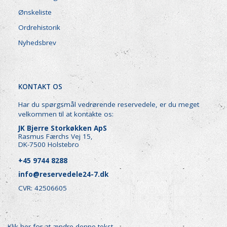
Ønskeliste
Ordrehistorik
Nyhedsbrev
KONTAKT OS
Har du spørgsmål vedrørende reservedele, er du meget
velkommen til at kontakte os:
JK Bjerre Storkøkken ApS
Rasmus Færchs Vej 15,
DK-7500 Holstebro
+45 9744 8288
info@reservedele24-7.dk
CVR: 42506605
Klik her for at ændre denne tekst