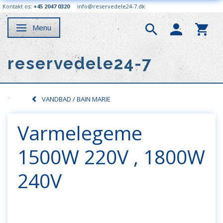
Kontakt os:
+45 2047 0320
info@reservedele24-7.dk
Menu
Skifte navigation
reservedele24-7
VANDBAD / BAIN MARIE
Varmelegeme
1500W 220V , 1800W
240V